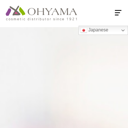
Japanese
HOME
会社概要
会社概要
売上推移
付加価値流通
大山の強み
商品情報
商品情報
大山オリジナル商品
ロングセラー
国内系PB品
海外系専売品
営業拠点
営業拠点一覧・フロアガイド
東京本社・ショールーム
支店・営業所
関連会社
海外オフィス
お取引先様へ