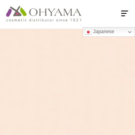
Japanese
HOME
会社概要
会社概要
売上推移
付加価値流通
大山の強み
商品情報
商品情報
大山オリジナル商品
ロングセラー
国内系PB品
海外系専売品
営業拠点
営業拠点一覧・フロアガイド
東京本社・ショールーム
支店・営業所
関連会社
海外オフィス
お取引先様へ