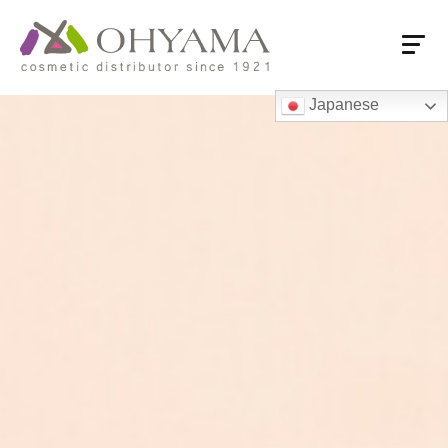
Japanese
HOME
会社概要
会社概要
売上推移
付加価値流通
大山の強み
商品情報
商品情報
大山オリジナル商品
ロングセラー
国内系PB品
海外系専売品
営業拠点
営業拠点一覧・フロアガイド
東京本社・ショールーム
支店・営業所
関連会社
海外オフィス
お取引先様へ