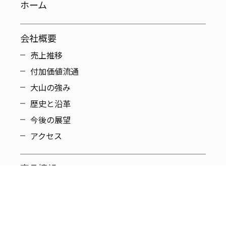
ホーム
会社概要
売上推移
付加価値流通
大山の強み
歴史と沿革
今後の展望
アクセス
商品情報
大山オリジナル商品
ロングセラー
国内系PB品