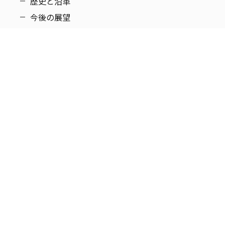
歴史と沿革
今後の展望
アクセス
商品情報
大山オリジナル商品
ロングセラー
国内系PB品
海外系専売品
営業拠点
東京本社・ショールーム
支店・営業所
関連会社