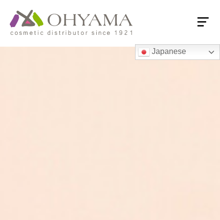
Japanese
HOME
会社概要
会社概要
売上推移
付加価値流通
大山の強み
商品情報
商品情報
大山オリジナル商品
ロングセラー
国内系PB品
海外系専売品
営業拠点
営業拠点一覧・フロアガイド
東京本社・ショールーム
支店・営業所
関連会社
海外オフィス
お取引先様へ