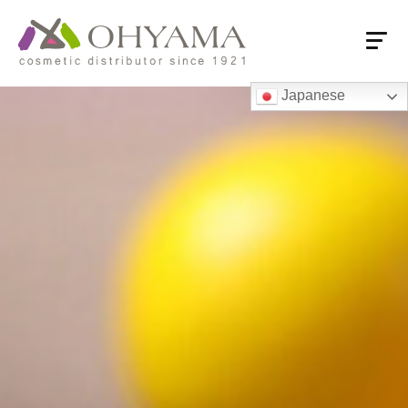
Japanese
HOME
会社概要
会社概要
売上推移
付加価値流通
大山の強み
商品情報
商品情報
大山オリジナル商品
ロングセラー
国内系PB品
海外系専売品
営業拠点
営業拠点一覧・フロアガイド
東京本社・ショールーム
支店・営業所
関連会社
海外オフィス
お取引先様へ