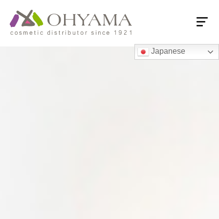
Japanese
HOME
会社概要
会社概要
売上推移
付加価値流通
大山の強み
商品情報
商品情報
大山オリジナル商品
ロングセラー
国内系PB品
海外系専売品
営業拠点
営業拠点一覧・フロアガイド
東京本社・ショールーム
支店・営業所
関連会社
海外オフィス
お取引先様へ